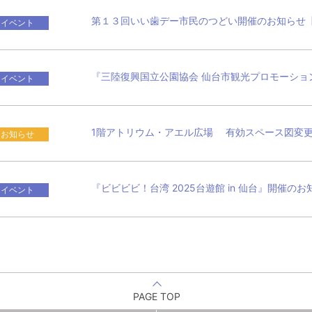
第１３回いい歯デー市民のつどい開催のお知らせ
イベント
『三陸復興国立公園協会 仙台市観光プロモーショ
イベント
1階アトリウム・アエル広場 有効スペース図変
お知らせ
『ビビビビ！台湾 2025台遊館 in 仙台』開催の
イベント
PAGE TOP